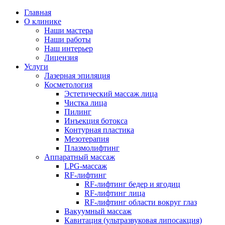
Главная
О клинике
Наши мастера
Наши работы
Наш интерьер
Лицензия
Услуги
Лазерная эпиляция
Косметология
Эстетический массаж лица
Чистка лица
Пилинг
Инъекция ботокса
Контурная пластика
Мезотерапия
Плазмолифтинг
Аппаратный массаж
LPG-массаж
RF-лифтинг
RF-лифтинг бедер и ягодиц
RF-лифтинг лица
RF-лифтинг области вокруг глаз
Вакуумный массаж
Кавитация (ультразвуковая липосакция)