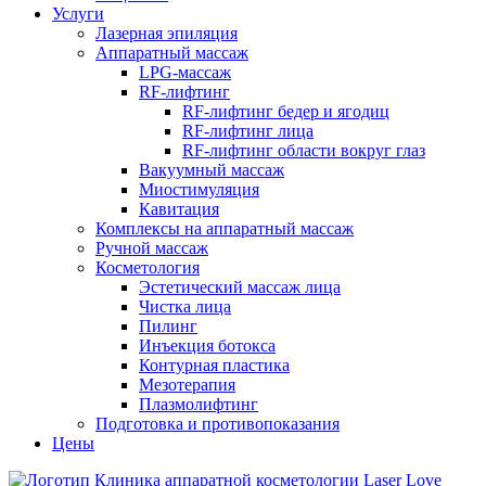
Услуги
Лазерная эпиляция
Аппаратный массаж
LPG-массаж
RF-лифтинг
RF-лифтинг бедер и ягодиц
RF-лифтинг лица
RF-лифтинг области вокруг глаз
Вакуумный массаж
Миостимуляция
Кавитация
Комплексы на аппаратный массаж
Ручной массаж
Косметология
Эстетический массаж лица
Чистка лица
Пилинг
Инъекция ботокса
Контурная пластика
Мезотерапия
Плазмолифтинг
Подготовка и противопоказания
Цены